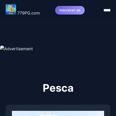
Inscrever-se
779PG.com
Pesca