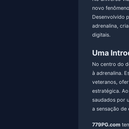
novo fenômeno,
Desenvolvido 
adrenalina, cri
digitais.
Uma Intr
No centro do d
à adrenalina. E
veteranos, ofer
estratégica. A
saudados por u
a sensação de e
779PG.com
tem