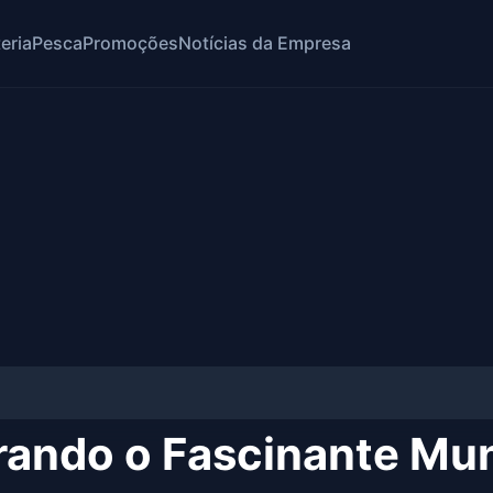
eria
Pesca
Promoções
Notícias da Empresa
rando o Fascinante Mu