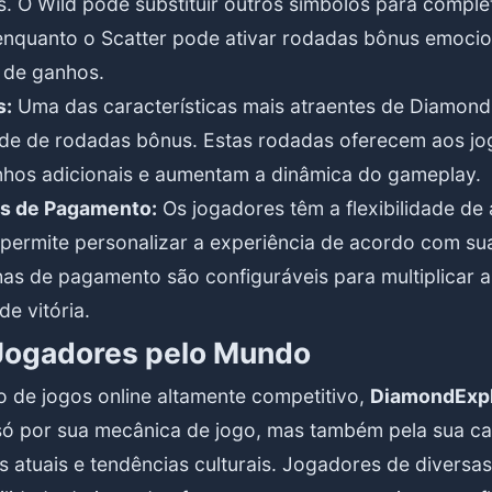
s. O Wild pode substituir outros símbolos para comple
nquanto o Scatter pode ativar rodadas bônus emocio
s de ganhos.
s:
Uma das características mais atraentes de Diamon
ade de rodadas bônus. Estas rodadas oferecem aos j
hos adicionais e aumentam a dinâmica do gameplay.
as de Pagamento:
Os jogadores têm a flexibilidade de 
 permite personalizar a experiência de acordo com su
nhas de pagamento são configuráveis para multiplicar a
e vitória.
Jogadores pelo Mundo
de jogos online altamente competitivo,
DiamondExp
só por sua mecânica de jogo, mas também pela sua c
s atuais e tendências culturais. Jogadores de diversa