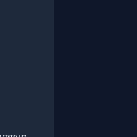
e como um