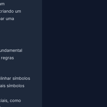
ram
 criando um
ear uma
undamental
 regras
linhar símbolos
ais símbolos
ciais, como