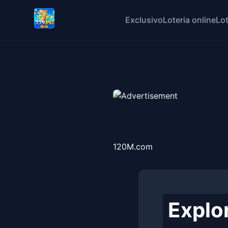
Exclusivo
Loteria online
Lot
120M.com
Explo