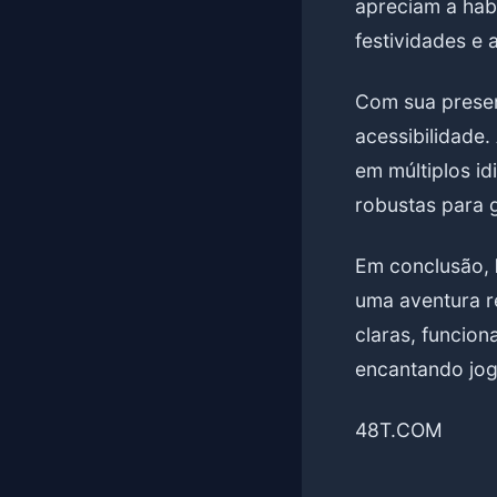
apreciam a hab
festividades e
Com sua presen
acessibilidade
em múltiplos id
robustas para g
Em conclusão,
uma aventura r
claras, funcion
encantando jo
48T.COM