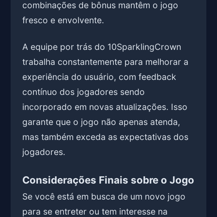
combinações de bônus mantêm o jogo
fresco e envolvente.
A equipe por trás do 10SparklingCrown
trabalha constantemente para melhorar a
experiência do usuário, com feedback
contínuo dos jogadores sendo
incorporado em novas atualizações. Isso
garante que o jogo não apenas atenda,
mas também exceda as expectativas dos
jogadores.
Considerações Finais sobre o Jogo
Se você está em busca de um novo jogo
para se entreter ou tem interesse na