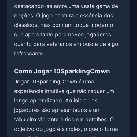
destacando-se entre uma vasta gama de
opções. O jogo captura a essência dos
clássicos, mas com um toque moderno
que apela tanto para novos jogadores
quanto para veteranos em busca de algo
refrescante.
Como Jogar 10SparklingCrown
Jogar 10SparklingCrown é uma
experiência intuitiva que não requer um
longo aprendizado. Ao iniciar, os
jogadores são apresentados a um
tabuleiro vibrante e rico em detalhes. O
objetivo do jogo é simples, o que o torna