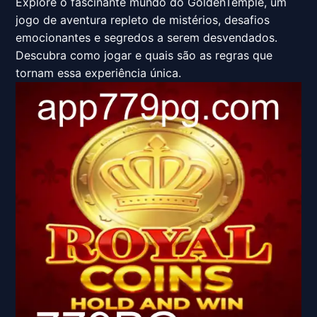
Explore o fascinante mundo do GoldenTemple, um
jogo de aventura repleto de mistérios, desafios
emocionantes e segredos a serem desvendados.
Descubra como jogar e quais são as regras que
tornam essa experiência única.