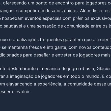
e, oferecendo um ponto de encontro para jogadores 
lianças e competir em desafios épicos. Além disso, ess
 hospedam eventos especiais com prêmios exclusivos
 saudável e uma sensação de comunidade entre os j
ínuo e atualizações frequentes garantem que a experi
e se mantenha fresca e intrigante, com novos conteú
dicionados para desafiar e entreter os jogadores mai
te deslumbrante e mecânica de jogo robusta, Glacie
ivar a imaginação de jogadores em todo o mundo. E c
 alavancando a experiência, a comunidade desse un
escer e evoluir.