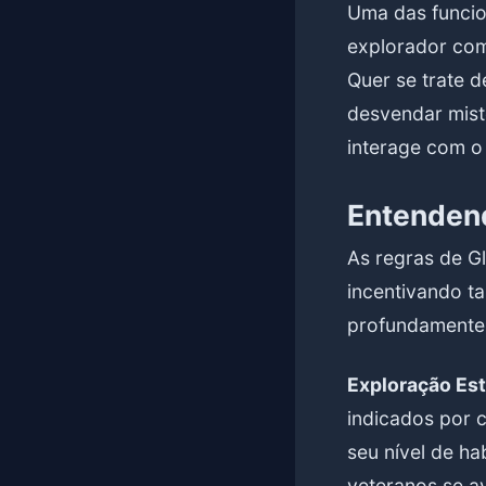
Uma das funcio
explorador com 
Quer se trate d
desvendar mist
interage com o
Entendend
As regras de Gl
incentivando t
profundamente 
Exploração Est
indicados por 
seu nível de ha
veteranos se a