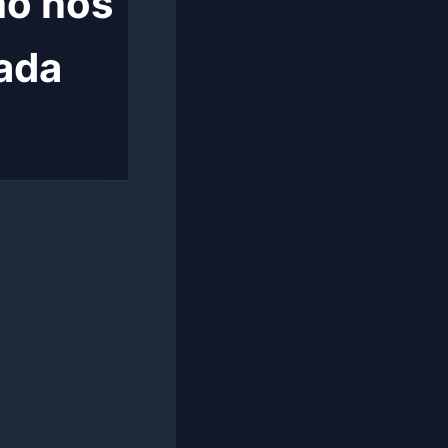
ho nos
lada