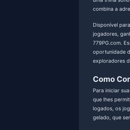
combina a adre
Disponível para
jogadores, gan
779PG.com. Ess
oportunidade d
exploradores d
Como Com
Para iniciar su
que lhes permit
logados, os jo
gelado, que se