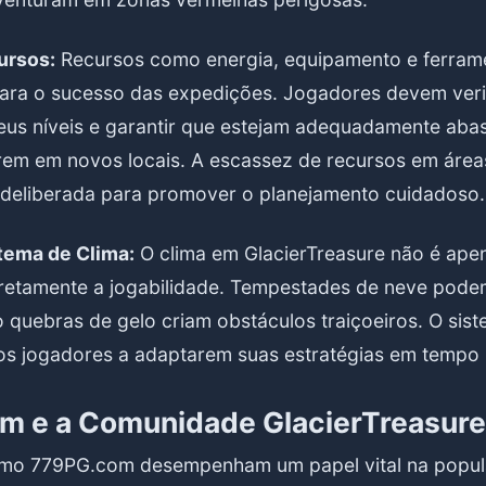
ursos:
Recursos como energia, equipamento e ferram
ara o sucesso das expedições. Jogadores devem veri
eus níveis e garantir que estejam adequadamente aba
rem em novos locais. A escassez de recursos em áreas
 deliberada para promover o planejamento cuidadoso.
tema de Clima:
O clima em GlacierTreasure não é apen
retamente a jogabilidade. Tempestades de neve podem
o quebras de gelo criam obstáculos traiçoeiros. O sis
 os jogadores a adaptarem suas estratégias em tempo 
m e a Comunidade GlacierTreasure
omo 779PG.com desempenham um papel vital na popul