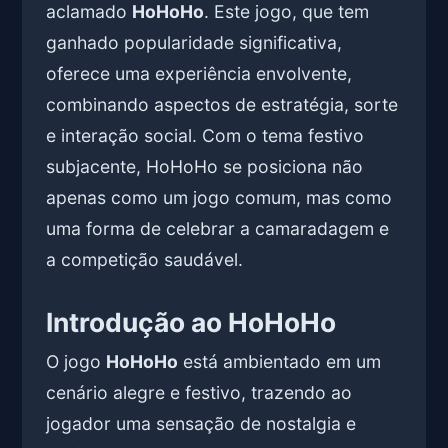
aclamado
HoHoHo
. Este jogo, que tem
ganhado popularidade significativa,
oferece uma experiência envolvente,
combinando aspectos de estratégia, sorte
e interação social. Com o tema festivo
subjacente, HoHoHo se posiciona não
apenas como um jogo comum, mas como
uma forma de celebrar a camaradagem e
a competição saudável.
Introdução ao HoHoHo
O jogo
HoHoHo
está ambientado em um
cenário alegre e festivo, trazendo ao
jogador uma sensação de nostalgia e