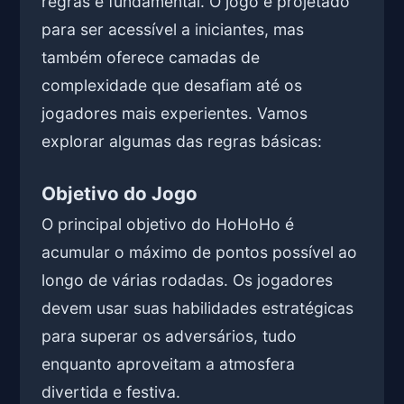
regras é fundamental. O jogo é projetado
para ser acessível a iniciantes, mas
também oferece camadas de
complexidade que desafiam até os
jogadores mais experientes. Vamos
explorar algumas das regras básicas:
Objetivo do Jogo
O principal objetivo do HoHoHo é
acumular o máximo de pontos possível ao
longo de várias rodadas. Os jogadores
devem usar suas habilidades estratégicas
para superar os adversários, tudo
enquanto aproveitam a atmosfera
divertida e festiva.