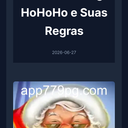
HoHoHo e Suas
Regras
2026-06-27