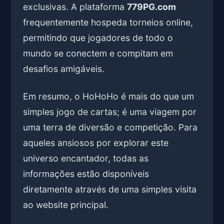
exclusivas. A plataforma
779PG.com
frequentemente hospeda torneios online,
permitindo que jogadores de todo o
mundo se conectem e compitam em
desafios amigáveis.
Em resumo, o HoHoHo é mais do que um
simples jogo de cartas; é uma viagem por
uma terra de diversão e competição. Para
aqueles ansiosos por explorar este
universo encantador, todas as
informações estão disponíveis
diretamente através de uma simples visita
ao website principal.