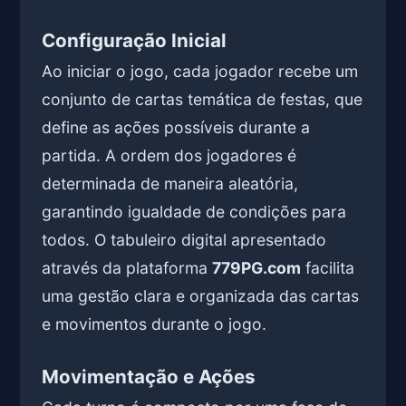
Configuração Inicial
Ao iniciar o jogo, cada jogador recebe um
conjunto de cartas temática de festas, que
define as ações possíveis durante a
partida. A ordem dos jogadores é
determinada de maneira aleatória,
garantindo igualdade de condições para
todos. O tabuleiro digital apresentado
através da plataforma
779PG.com
facilita
uma gestão clara e organizada das cartas
e movimentos durante o jogo.
Movimentação e Ações