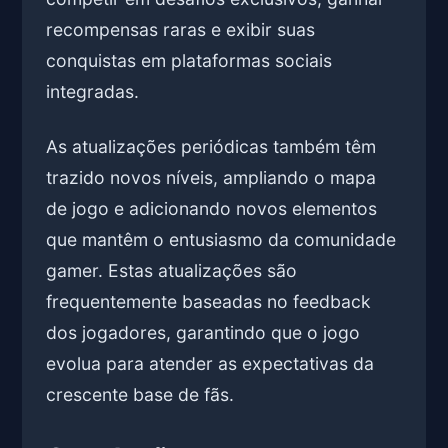
recompensas raras e exibir suas
conquistas em plataformas sociais
integradas.
As atualizações periódicas também têm
trazido novos níveis, ampliando o mapa
de jogo e adicionando novos elementos
que mantêm o entusiasmo da comunidade
gamer. Estas atualizações são
frequentemente baseadas no feedback
dos jogadores, garantindo que o jogo
evolua para atender as expectativas da
crescente base de fãs.