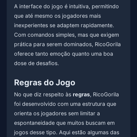
A interface do jogo é intuitiva, permitindo
que até mesmo os jogadores mais
inexperientes se adaptem rapidamente.
Com comandos simples, mas que exigem
prática para serem dominados, RicoGorila
oferece tanto emoção quanto uma boa
dose de desafios.
Regras do Jogo
No que diz respeito às
regras
, RicoGorila
foi desenvolvido com uma estrutura que
orienta os jogadores sem limitar a
espontaneidade que muitos buscam em
jogos desse tipo. Aqui estão algumas das