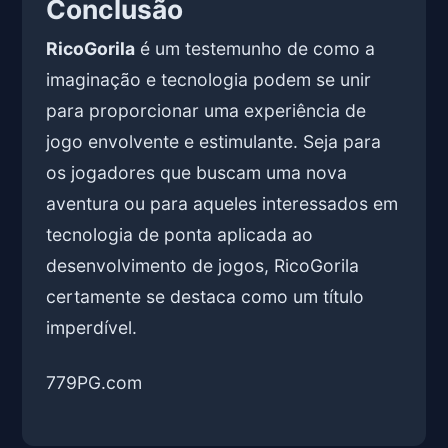
Conclusão
RicoGorila
é um testemunho de como a
imaginação e tecnologia podem se unir
para proporcionar uma experiência de
jogo envolvente e estimulante. Seja para
os jogadores que buscam uma nova
aventura ou para aqueles interessados em
tecnologia de ponta aplicada ao
desenvolvimento de jogos, RicoGorila
certamente se destaca como um título
imperdível.
779PG.com