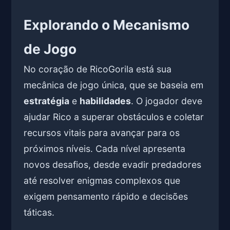
Explorando o Mecanismo
de Jogo
No coração de RicoGorila está sua
mecânica de jogo única, que se baseia em
estratégia
e
habilidades
. O jogador deve
ajudar Rico a superar obstáculos e coletar
recursos vitais para avançar para os
próximos níveis. Cada nível apresenta
novos desafios, desde evadir predadores
até resolver enigmas complexos que
exigem pensamento rápido e decisões
táticas.