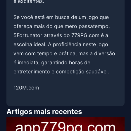
e excitantes.
Se você está em busca de um jogo que
ofereça mais do que mero passatempo,
5Fortunator através do 779PG.com é a
escolha ideal. A proficiência neste jogo
vem com tempo e prática, mas a diversão
é imediata, garantindo horas de
entretenimento e competição saudável.
120M.com
Artigos mais recentes