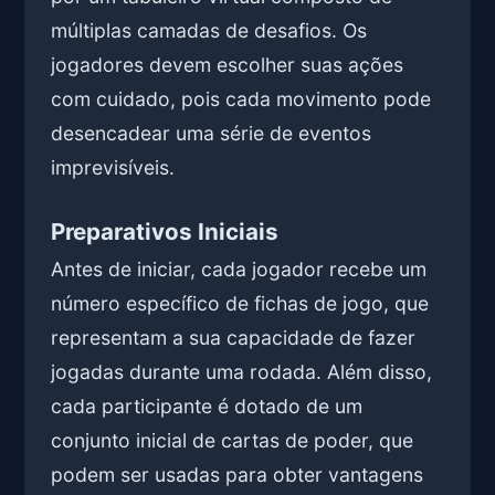
múltiplas camadas de desafios. Os
jogadores devem escolher suas ações
com cuidado, pois cada movimento pode
desencadear uma série de eventos
imprevisíveis.
Preparativos Iniciais
Antes de iniciar, cada jogador recebe um
número específico de fichas de jogo, que
representam a sua capacidade de fazer
jogadas durante uma rodada. Além disso,
cada participante é dotado de um
conjunto inicial de cartas de poder, que
podem ser usadas para obter vantagens