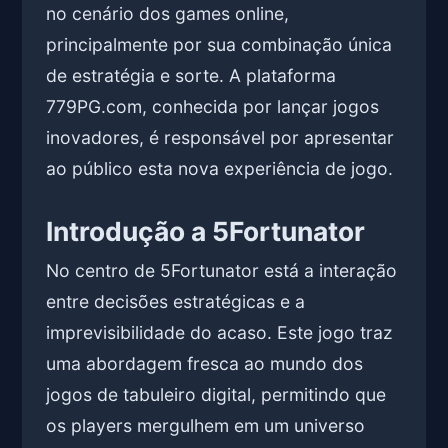
no cenário dos games online,
principalmente por sua combinação única
de estratégia e sorte. A plataforma
779PG.com, conhecida por lançar jogos
inovadores, é responsável por apresentar
ao público esta nova experiência de jogo.
Introdução a 5Fortunator
No centro de 5Fortunator está a interação
entre decisões estratégicas e a
imprevisibilidade do acaso. Este jogo traz
uma abordagem fresca ao mundo dos
jogos de tabuleiro digital, permitindo que
os players mergulhem em um universo