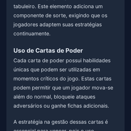
tabuleiro. Este elemento adiciona um
componente de sorte, exigindo que os
jogadores adaptem suas estratégias
continuamente.
Uso de Cartas de Poder
Cada carta de poder possui habilidades
únicas que podem ser utilizadas em
momentos críticos do jogo. Estas cartas
podem permitir que um jogador mova-se
além do normal, bloqueie ataques
adversários ou ganhe fichas adicionais.
A estratégia na gestão dessas cartas é
essencial para vencer, pois o uso