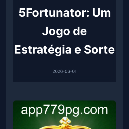
5Fortunator: Um
Jogo de
Estratégia e Sorte
2026-06-01